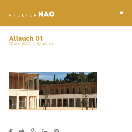
Allauch 01
23 avril 2020
By
admin