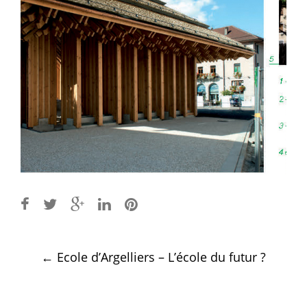
Post
←
Ecole d’Argelliers – L’école du futur ?
navigation