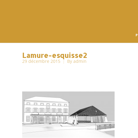
P
Lamure-esquisse2
29 décembre 2015
By
admin