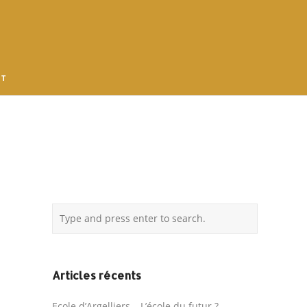
 T
Articles récents
Ecole d’Argelliers – L’école du futur ?