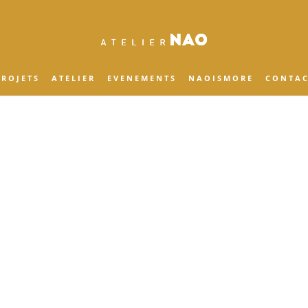
 R O J E T S
A T E L I E R
E V E N E M E N T S
N A O I S M O R E
C O N T A C