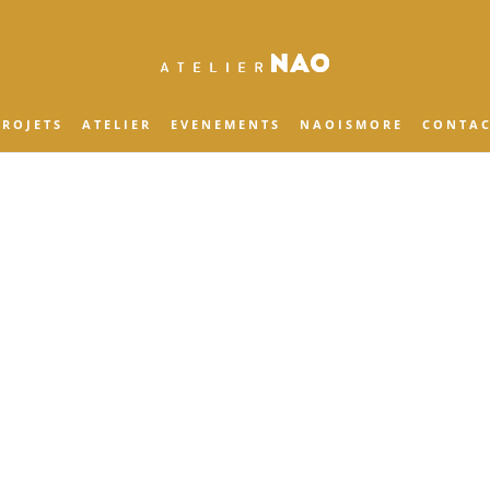
 R O J E T S
A T E L I E R
E V E N E M E N T S
N A O I S M O R E
C O N T A C