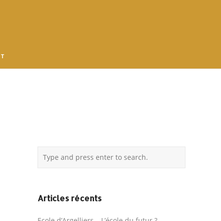
 T
Articles récents
Ecole d’Argelliers – L’école du futur ?