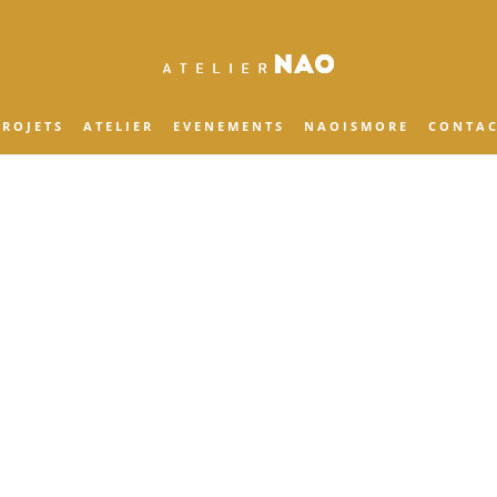
 R O J E T S
A T E L I E R
E V E N E M E N T S
N A O I S M O R E
C O N T A C