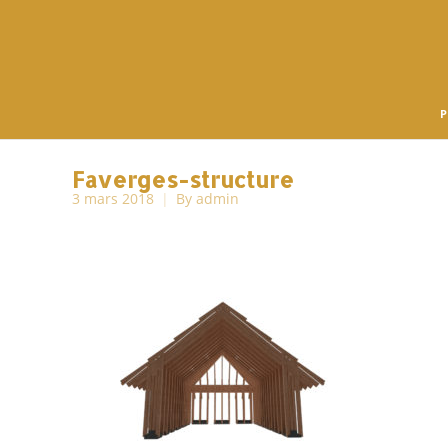
P
Faverges-structure
3 mars 2018
By
admin