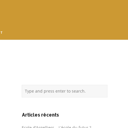
 T
Articles récents
Ecole d’Argelliers – L’école du futur ?